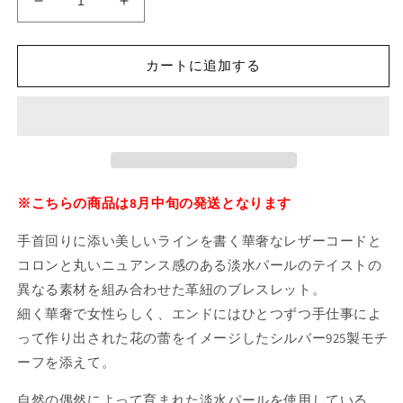
twing
twing
stone
stone
ring
ring
カートに追加する
の
の
数
数
量
量
を
を
減
増
ら
や
す
す
※こちらの商品は8月中旬の発送となります
手首回りに添い美しいラインを書く華奢なレザーコードと
コロンと丸いニュアンス感のある淡水パールのテイストの
異なる素材を組み合わせた革紐のブレスレット。
細く華奢で女性らしく、エンドにはひとつずつ手仕事によ
って作り出された花の蕾をイメージしたシルバー925製モチ
ーフを添えて。
自然の偶然によって育まれた淡水パールを使用している