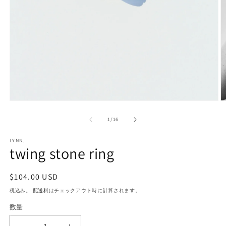
モ
ー
の
1
/
16
ダ
ル
で
LYNN.
twing stone ring
メ
デ
ィ
通
$104.00 USD
ア
(1)
(2
常
税込み。
配送料
はチェックアウト時に計算されます。
を
価
開
数量
格
く