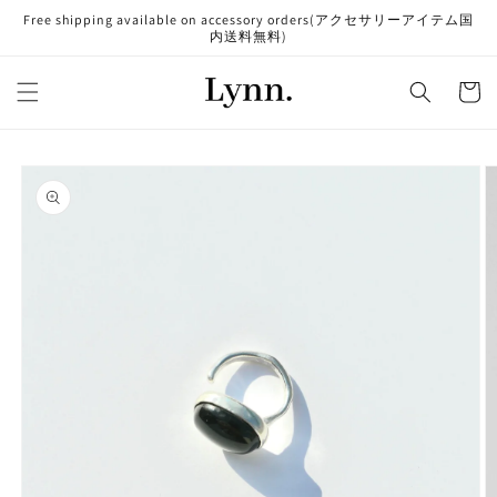
コンテ
Free shipping available on accessory orders(アクセサリーアイテム国
ンツに
内送料無料)
進む
カ
ー
ト
商品情
報にス
キップ