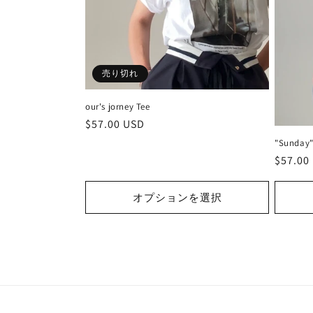
:
売り切れ
our's jorney Tee
通
$57.00 USD
常
"Sunday"
価
通
$57.00
格
常
価
オプションを選択
格