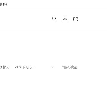
料無料)
ロ
カ
グ
ー
イ
ト
ン
び替え:
2個の商品