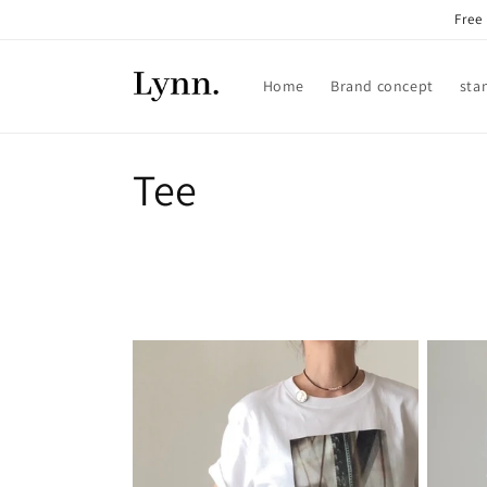
コンテ
Fre
ンツに
進む
Home
Brand concept
sta
コ
Tee
レ
ク
シ
ョ
ン